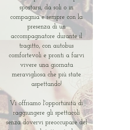
spostarsi, da soli o in
compagnia e sempre con la
presenza di un
accompagnatore durante il
tragitto, con autobus
comfortevoli e pronti a farvi
vivere una giornata
meravigliosa che più state
aspettando!
Vi offriamo l'opportunità di
raggiungere gli spettacoli
senza dovervi preoccupare del