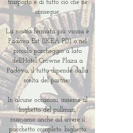
trasporto e di tutto ciò che ne
consegue.
La nostra fermata più vicina è
Padova Est (IKEA PD) o nel
piccolo parcheggio a lato
dell'Hotel Crowne Plaza a
Padova, il tutto dipende dalla
scelta del partner.
In alcune occasioni, insieme al
biglietto del pullman,
riusciamo anche ad avere il
pacchetto completo: biglietto