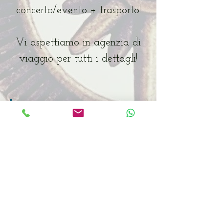
concerto/evento + trasporto!
Vi aspettiamo in agenzia di
viaggio per tutti i dettagli!
Per ulteriori informazioni:
Dal Lunedì al Venerdì:
9.30 -
12.00
/16.30 - 18.30
Mercoledì Pomeriggio: CHIUSO
Sabato mattina:
su appuntamento
Ci troviamo in Via Zago,
99 - 35020
Villatora di Saonara (PD)
Telefono:
+39.049.8796753
•
Email:
barbara@2punto2viaggi.com