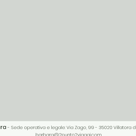
ara
- Sede operativa e legale: Via Zago, 99 - 35020 Villatora
ba
rbara@2punto2viaggi.com