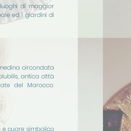
 luoghi di maggior
le ed i giardini di
a medina circondata
bilis, antica città
vate del Marocco.
li e cuore simbolico