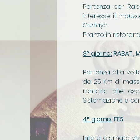
Partenza per Raba
interesse: il maus
Oudaya.
Pranzo in ristorant
3° giorno:
RABAT, M
Partenza alla vol
da 25 Km di massi
romana che ospi
Sistemazione e cen
4° giorno:
FES
Intera giornata vis