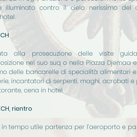
 illuminato contro il cielo nerissimo del 
hotel.
ECH
ata alla prosecuzione delle visite guid
sizione nel suo suq o nella Piazza Djemaa el-
o delle bancarelle di specialità alimentari 
orie, incantatori di serpenti, maghi, acrobati 
torante, cena in hotel.
CH, rientro
 in tempo utile partenza per l’aeroporto e pa