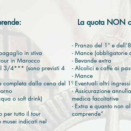
prende:
La quota NON c
- Pranzo del 1° e dell’
 bagaglio in stiva
- Mance (obbligatorie 
l tour in Marocco
- Bevande extra
el 3/4*** (sono previsti 4
- Alcolici e caffè ai pas
- Mance
ne completa dalla cena del 1°
- Eventuali altri ingress
iorno
- Assicurazione annull
qua o soft drink)
medica facoltative
- Extra e quanto non al
 per tutto il tour
comprende”
 musei indicati nel