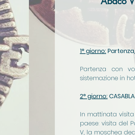
Abaco V
1° giorno:
Partenza
Partenza con vo
sistemazione in hot
2° giorno:
CASABLA
In mattinata visit
paese: visita del 
V, la moschea dedi