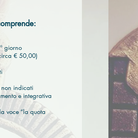
omprende:
8° giorno
circa € 50,00)
ti
i non indicati
amento e integrativa
la voce “la quota