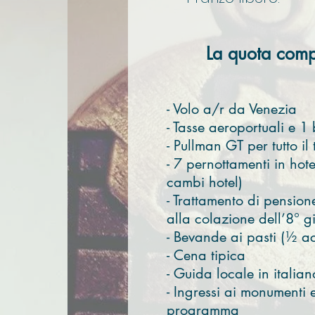
La quota com
- Volo a/r da Venezia
- Tasse aeroportuali e 1
- Pullman GT per tutto i
- 7 pernottamenti in hot
cambi hotel)
- Trattamento di pensio
alla colazione dell’8° g
- Bevande ai pasti (½ ac
- Cena tipica
- Guida locale in italiano
- Ingressi ai monumenti e
programma