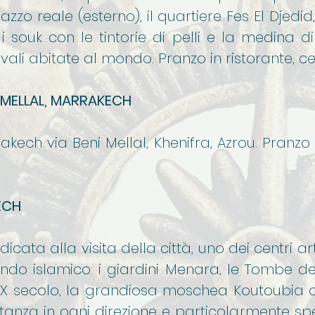
azzo reale (esterno), il quartiere Fes El Djedi
 i souk con le tintorie di pelli e la medina d
ali abitate al mondo. Pranzo in ristorante, ce
I MELLAL, MARRAKECH
ech via Beni Mellal, Khenifra, Azrou. Pranzo i
ECH
cata alla visita della città, uno dei centri arti
do islamico: i giardini Menara, le Tombe dei 
XIX secolo, la grandiosa moschea Koutoubia c
istanza in ogni direzione e particolarmente sp