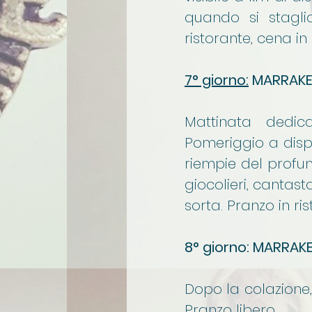
quando si staglia
ristorante, cena in 
7° giorno:
MARRAK
Mattinata dedic
Pomeriggio a dispo
riempie del profum
giocolieri, cantast
sorta. Pranzo in ris
8° giorno: MARRAKE
Dopo la colazione,
Pranzo libero.