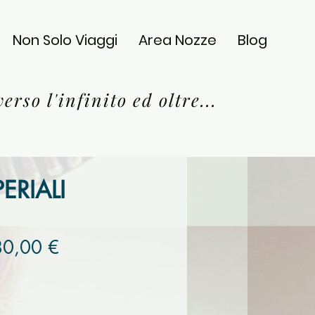
Non Solo Viaggi
Area Nozze
Blog
.verso l'infini
to ed oltre...
ERIALI
80,00 €