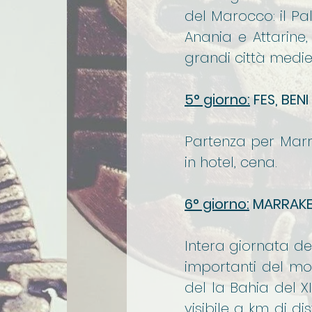
del Marocco: il Pal
Anania e Attarine,
grandi città mediev
5° giorno:
FES, BEN
Partenza per Marrak
in hotel, cena.
6° giorno:
MARRAK
Intera giornata dedi
importanti del mon
del la Bahia del 
visibile a km di d