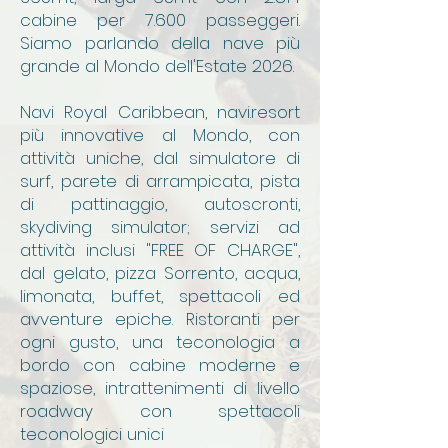
cabine per 7.600 passeggeri.
Siamo parlando della nave più
grande al Mondo dell'Estate 2026.
Navi Royal Caribbean, navi.resort
più innovative al Mondo, con
attività uniche, dal simulatore di
surf, parete di arrampicata, pista
di pattinaggio, autoscronti,
skydiving simulator; servizi ad
attività inclusi "FREE OF CHARGE",
dal gelato, pizza Sorrento, acqua,
limonata, buffet, spettacoli ed
avventure epiche. Ristoranti per
ogni gusto, una teconologia a
bordo con cabine moderne e
spaziose, intrattenimenti di livello
roadway con spettacoli
teconologici unici